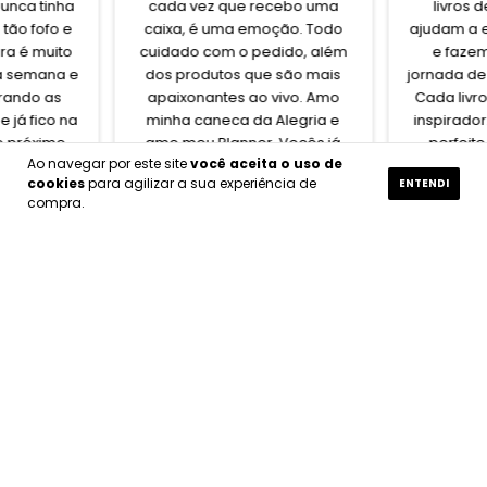
unca tinha
cada vez que recebo uma
livros 
 tão fofo e
caixa, é uma emoção. Todo
ajudam a 
ora é muito
cuidado com o pedido, além
e faze
 a semana e
dos produtos que são mais
jornada de
rando as
apaixonantes ao vivo. Amo
Cada livro
 já fico na
minha caneca da Alegria e
inspirador
o próximo.
amo meu Planner. Vocês já
perfeit
Ao navegar por este site
você aceita o uso de
fazem parte da minha rotina.
pessoas e
cookies
para agilizar a sua experiência de
ENTENDI
por comp
compra.
vocês
comlola
Ver perfil