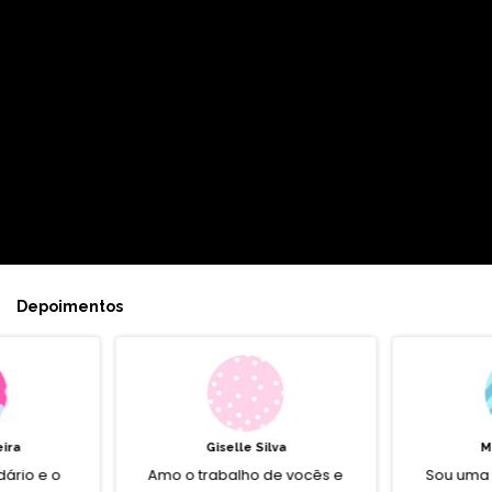
Depoimentos
eira
Giselle Silva
M
ário e o
Amo o trabalho de vocês e
Sou uma 