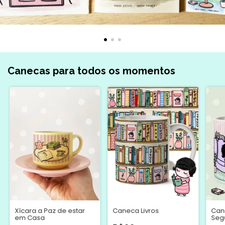
Canecas para todos os momentos
Xícara a Paz de estar
Caneca Livros
Can
em Casa
Segu