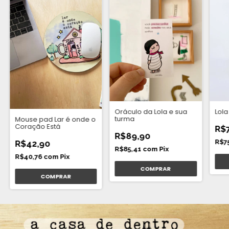
Lola
Oráculo da Lola e sua
turma ​
Mouse pad Lar é onde o
Coração Está
R$
R$89,90
R$7
R$42,90
R$85,41
com
Pix
R$40,76
com
Pix