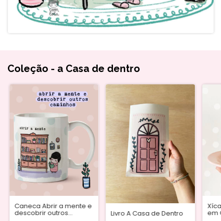
Coleção - a Casa de dentro
Caneca Abrir a mente e
Xíca
descobrir outros
em 
Livro A Casa de Dentro
caminhos