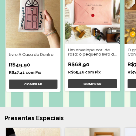
Um envelope cor-de-
O gr
rosa: o pequeno livro da
Cont
Livro A Casa de Dentro
coragem
Lola
R$68,90
R$
R$49,90
R$65,46
com
Pix
R$7
R$47,41
com
Pix
Presentes Especiais