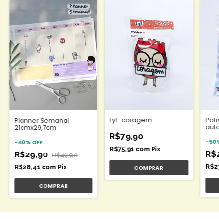
papel offset branco 90 g/m
Veja todos os produtos do Serafim aqui.
//
Lyl . coragem
Poti
Planner Semanal
aut
21cmx29,7cm
R$79,90
-
50
-
40
%
OFF
R$75,91
com
Pix
R$
R$29,90
R$49,90
R$2
R$28,41
com
Pix