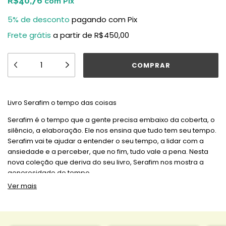
R$40,76
com
Pix
5% de desconto
pagando com Pix
Frete grátis
a partir de
R$450,00
Livro Serafim o tempo das coisas
Serafim é o tempo que a gente precisa embaixo da coberta, o
silêncio, a elaboração. Ele nos ensina que tudo tem seu tempo.
Serafim vai te ajudar a entender o seu tempo, a lidar com a
ansiedade e a perceber, que no fim, tudo vale a pena. Nesta
nova coleção que deriva do seu livro, Serafim nos mostra a
generosidade do tempo.
Ver mais
livro 'Tempo das coisas', onde o Serafim nos mostra de forma
poética e sensível tempos que nem sempre nos damos conta.
impresso no Brasil